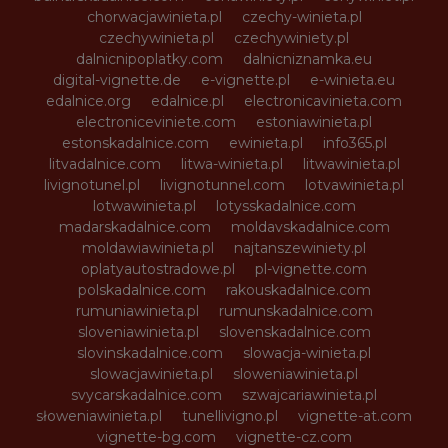
chorwacjawinieta.pl
czechy-winieta.pl
czechywinieta.pl
czechywiniety.pl
dalnicnipoplatky.com
dalnicniznamka.eu
digital-vignette.de
e-vignette.pl
e-winieta.eu
edalnice.org
edalnice.pl
electronicavinieta.com
electroniceviniete.com
estoniawinieta.pl
estonskadalnice.com
ewinieta.pl
info365.pl
litvadalnice.com
litwa-winieta.pl
litwawinieta.pl
livignotunel.pl
livignotunnel.com
lotvawinieta.pl
lotwawinieta.pl
lotysskadalnice.com
madarskadalnice.com
moldavskadalnice.com
moldawiawinieta.pl
najtanszewiniety.pl
oplatyautostradowe.pl
pl-vignette.com
polskadalnice.com
rakouskadalnice.com
rumuniawinieta.pl
rumunskadalnice.com
sloveniawinieta.pl
slovenskadalnice.com
slovinskadalnice.com
slowacja-winieta.pl
slowacjawinieta.pl
sloweniawinieta.pl
svycarskadalnice.com
szwajcariawinieta.pl
słoweniawinieta.pl
tunellivigno.pl
vignette-at.com
vignette-bg.com
vignette-cz.com