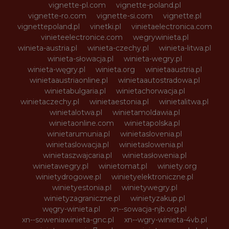
vignette-pl.com
vignette-poland.pl
vignette-ro.com
vignette-si.com
vignette.pl
vignettepoland.pl
vinetki.pl
vinietaelectronica.com
vinieteelectronice.com
wegrywinieta.pl
winieta-austria.pl
winieta-czechy.pl
winieta-litwa.pl
winieta-słowacja.pl
winieta-wegry.pl
winieta-węgry.pl
winieta.org
winietaaustria.pl
winietaaustriaonline.pl
winietaautostradowa.pl
winietabulgaria.pl
winietachorwacja.pl
winietaczechy.pl
winietaestonia.pl
winietalitwa.pl
winietalotwa.pl
winietamoldawia.pl
winietaonline.com
winietapolska.pl
winietarumunia.pl
winietaslovenia.pl
winietaslowacja.pl
winietaslowenia.pl
winietaszwajcaria.pl
winietasłowenia.pl
winietawegry.pl
winietomat.pl
winiety.org
winietydrogowe.pl
winietyelektroniczne.pl
winietyestonia.pl
winietywegry.pl
winietyzagraniczne.pl
winietyzakup.pl
węgry-winieta.pl
xn--sowacja-njb.org.pl
xn--soweniawinieta-gnc.pl
xn--wgry-winieta-4vb.pl