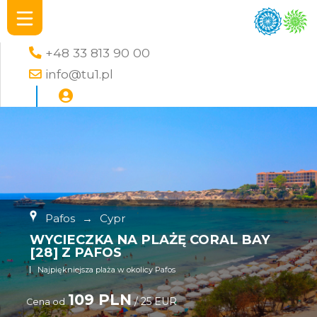
+48 33 813 90 00
info@tu1.pl
Pafos
→
Cypr
WYCIECZKA NA PLAŻĘ CORAL BAY
[28] Z PAFOS
Najpiękniejsza plaża w okolicy Pafos
109 PLN
/ 25 EUR
Cena od