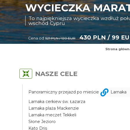
WYCIECZKA MARAT
To najpiękniejsza wycieczka wzdłuż p
wschód Cypru
430 PLN / 99 E
Cena od
521 PLN / 120 EUR
Strona główn
NASZE CELE
Panoramiczny przejazd po mieście
Larnaka
Larnaka cerkiew św. Łazarza
Larnaka plaża Mackenzie
Larnaka meczet Tekkeli
Słone Jezioro
Kato Dris