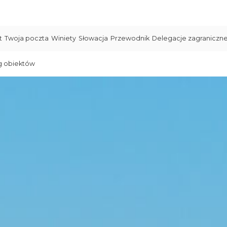
t
Twoja poczta
Winiety
Słowacja
Przewodnik
Delegacje zagraniczn
g obiektów