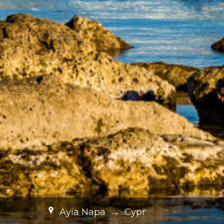
Ayia Napa
→
Cypr