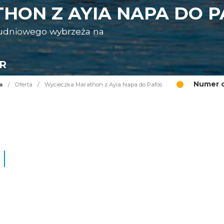
HON Z AYIA NAPA DO P
ołudniowego wybrzeża na
UR
Numer o
a
/
Oferta
/
Wycieczka Marathon z Ayia Napa do Pafos