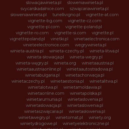
slowacjawinieta.pl
sloweniawinieta.pl
svycarskadalnice.com
szwajcariawinieta.pl
słoweniawinieta.pl
tunellivigno.pl
vignette-at.com
vignette-bg.com
vignette-cz.com
vignette-pl.com
vignette-poland.pl
vignette-ro.com
vignette-si.com
vignette.pl
vignettepoland.pl
vinetki.pl
vinietaelectronica.com
vinieteelectronice.com
wegrywinieta.pl
winieta-austria.pl
winieta-czechy.pl
winieta-litwa.pl
winieta-słowacja.pl
winieta-wegry.pl
winieta-węgry.pl
winieta.org
winietaaustria.pl
winietaaustriaonline.pl
winietaautostradowa.pl
winietabulgaria.pl
winietachorwacja.pl
winietaczechy.pl
winietaestonia.pl
winietalitwa.pl
winietalotwa.pl
winietamoldawia.pl
winietaonline.com
winietapolska.pl
winietarumunia.pl
winietaslovenia.pl
winietaslowacja.pl
winietaslowenia.pl
winietaszwajcaria.pl
winietasłowenia.pl
winietawegry.pl
winietomat.pl
winiety.org
winietydrogowe.pl
winietyelektroniczne.pl