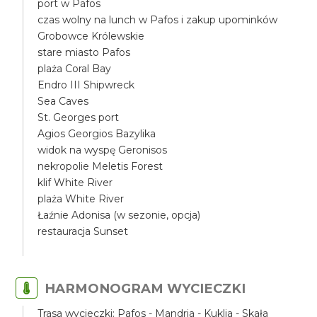
port w Pafos
czas wolny na lunch w Pafos i zakup upominków
Grobowce Królewskie
stare miasto Pafos
plaża Coral Bay
Endro III Shipwreck
Sea Caves
St. Georges port
Agios Georgios Bazylika
widok na wyspę Geronisos
nekropolie Meletis Forest
klif White River
plaża White River
Łaźnie Adonisa (w sezonie, opcja)
restauracja Sunset
HARMONOGRAM WYCIECZKI
Trasa wycieczki: Pafos - Mandria - Kuklia - Skała