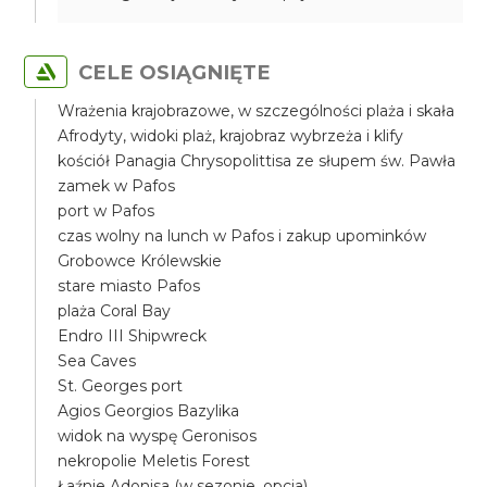
CELE OSIĄGNIĘTE
Wrażenia krajobrazowe, w szczególności plaża i skała
Afrodyty, widoki plaż, krajobraz wybrzeża i klify
kościół Panagia Chrysopolittisa ze słupem św. Pawła
zamek w Pafos
port w Pafos
czas wolny na lunch w Pafos i zakup upominków
Grobowce Królewskie
stare miasto Pafos
plaża Coral Bay
Endro III Shipwreck
Sea Caves
St. Georges port
Agios Georgios Bazylika
widok na wyspę Geronisos
nekropolie Meletis Forest
Łaźnie Adonisa (w sezonie, opcja)