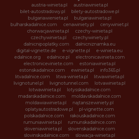
austria-winieta.pl
austriawinieta.pl
bilet-autostradowy.pl
bilety-autostradowe.pl
bulgariawienieta.pl
bulgariawinieta.pl
bulharskadalnice.com
cenawiniety.pl
cenywiniet.pl
chorwacjawinieta.pl
czechy-winieta.pl
czechywinieta.pl
czechywiniety.pl
dalnicnipoplatky.com
dalnicniznamka.eu
digital-vignette.de
e-vignette.pl
e-winieta.eu
edalnice.org
edalnice.pl
electronicavinieta.com
electroniceviniete.com
estoniawinieta.pl
estonskadalnice.com
ewinieta.pl
info365.pl
litvadalnice.com
litwa-winieta.pl
litwawinieta.pl
livignotunel.pl
livignotunnel.com
lotvawinieta.pl
lotwawinieta.pl
lotysskadalnice.com
madarskadalnice.com
moldavskadalnice.com
moldawiawinieta.pl
najtanszewiniety.pl
oplatyautostradowe.pl
pl-vignette.com
polskadalnice.com
rakouskadalnice.com
rumuniawinieta.pl
rumunskadalnice.com
sloveniawinieta.pl
slovenskadalnice.com
slovinskadalnice.com
slowacja-winieta.pl