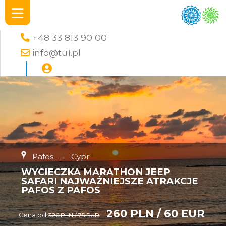
+48 33 813 90 00
info@tu1.pl
Pafos
→
Cypr
WYCIECZKA MARATHON JEEP
SAFARI NAJWAŻNIEJSZE ATRAKCJE
PAFOS Z PAFOS
260 PLN / 60 EUR
Cena od
326 PLN / 75 EUR