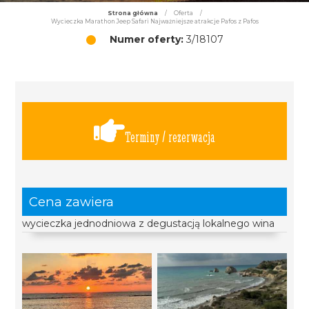
Strona główna
/
Oferta
/
Wycieczka Marathon Jeep Safari Najważniejsze atrakcje Pafos z Pafos
Numer oferty:
3/18107
Terminy / rezerwacja
Cena zawiera
wycieczka jednodniowa z degustacją lokalnego wina