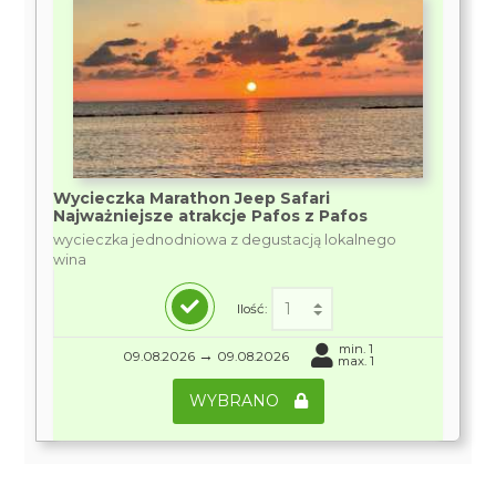
Wycieczka Marathon Jeep Safari
Najważniejsze atrakcje Pafos z Pafos
wycieczka jednodniowa z degustacją lokalnego
wina
Ilość:
min. 1
→
09.08.2026
09.08.2026
max. 1
WYBRANO