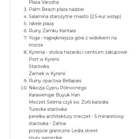
Plaża Varosha
Palm Beach plaża nadziei
Salamina starożytne miasto (2.5 eur wstęp)
Iskele plaża
Ruiny Zamku Kantara
Yoga - najpiękniejsza góra z widokiem na
morze
Kyrenia - stolica hazardu i centrum zakupowe
Port w Kyrenii
Starówka
Zamek w Kyrenii
Ruiny opactwa Bellapais
Nikozja Cypru Północnego
Karawensjar Buyuk Han
Meczet Selima czyli św. Zofii katedra
Turecka starówka
perełka architektury meczet - 5 minaretowy
starówka - Zahria
przejście graniczne Ledra street
mury weneckie