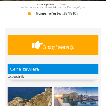
Strona główna
/
Oferta
/
Wycieczka Marathon z Limassol do skarbów Północnego Cypru
Numer oferty:
138/18107
Terminy / rezerwacja
Cena zawiera
Uczestnik