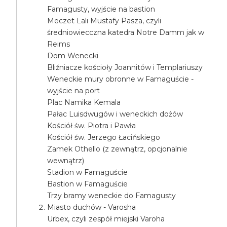
Famagusty, wyjście na bastion
Meczet Lali Mustafy Pasza, czyli
średniowiecczna katedra Notre Damm jak w
Reims
Dom Wenecki
Bliźniacze kościoły Joannitów i Templariuszy
Weneckie mury obronne w Famaguście -
wyjście na port
Plac Namika Kemala
Pałac Luisdwugów i weneckich dożów
Kościół św. Piotra i Pawła
Kościół św. Jerzego Łacińskiego
Zamek Othello (z zewnątrz, opcjonalnie
wewnątrz)
Stadion w Famaguście
Bastion w Famaguście
Trzy bramy weneckie do Famagusty
Miasto duchów - Varosha
Urbex, czyli zespół miejski Varoha