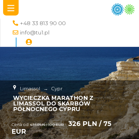
+48 33 813 90 00
info@tu1.pl
Limassol
→
Cypr
WYCIECZKA MARATHON Z
LIMASSOL DO SKARBÓW
PÓŁNOCNEGO CYPRU
326 PLN / 75
Cena od
435 PLN / 100 EUR
EUR