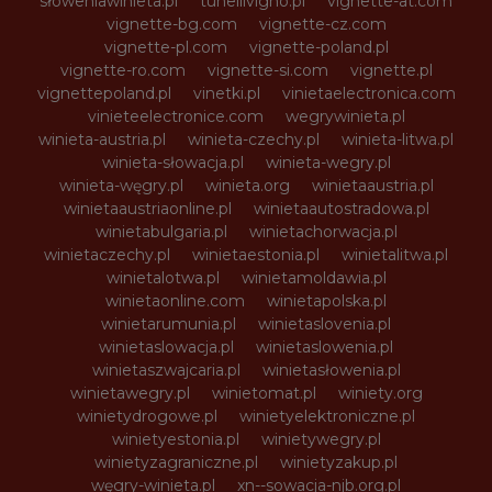
słoweniawinieta.pl
tunellivigno.pl
vignette-at.com
vignette-bg.com
vignette-cz.com
vignette-pl.com
vignette-poland.pl
vignette-ro.com
vignette-si.com
vignette.pl
vignettepoland.pl
vinetki.pl
vinietaelectronica.com
vinieteelectronice.com
wegrywinieta.pl
winieta-austria.pl
winieta-czechy.pl
winieta-litwa.pl
winieta-słowacja.pl
winieta-wegry.pl
winieta-węgry.pl
winieta.org
winietaaustria.pl
winietaaustriaonline.pl
winietaautostradowa.pl
winietabulgaria.pl
winietachorwacja.pl
winietaczechy.pl
winietaestonia.pl
winietalitwa.pl
winietalotwa.pl
winietamoldawia.pl
winietaonline.com
winietapolska.pl
winietarumunia.pl
winietaslovenia.pl
winietaslowacja.pl
winietaslowenia.pl
winietaszwajcaria.pl
winietasłowenia.pl
winietawegry.pl
winietomat.pl
winiety.org
winietydrogowe.pl
winietyelektroniczne.pl
winietyestonia.pl
winietywegry.pl
winietyzagraniczne.pl
winietyzakup.pl
węgry-winieta.pl
xn--sowacja-njb.org.pl