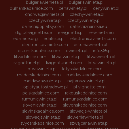
bulgariawienieta.pl
bulgariawinieta.pl
bulharskadalnice.com
cenawiniety.pl
cenywiniet.pl
chorwacjawinieta.pl
czechy-winieta.pl
czechywinieta.pl
czechywiniety.pl
dalnicnipoplatky.com
dalnicniznamka.eu
digital-vignette.de
e-vignette.pl
e-winieta.eu
edalnice.org
edalnice.pl
electronicavinieta.com
electroniceviniete.com
estoniawinieta.pl
estonskadalnice.com
ewinieta.pl
info365.pl
litvadalnice.com
litwa-winieta.pl
litwawinieta.pl
livignotunel.pl
livignotunnel.com
lotvawinieta.pl
lotwawinieta.pl
lotysskadalnice.com
madarskadalnice.com
moldavskadalnice.com
moldawiawinieta.pl
najtanszewiniety.pl
oplatyautostradowe.pl
pl-vignette.com
polskadalnice.com
rakouskadalnice.com
rumuniawinieta.pl
rumunskadalnice.com
sloveniawinieta.pl
slovenskadalnice.com
slovinskadalnice.com
slowacja-winieta.pl
slowacjawinieta.pl
sloweniawinieta.pl
svycarskadalnice.com
szwajcariawinieta.pl