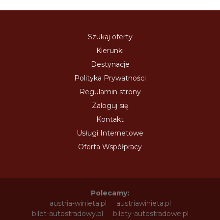
Szukaj oferty
Kierunki
Destynacje
Polityka Prywatności
Regulamin strony
Zaloguj się
Kontakt
Usługi Internetowe
Oferta Współpracy
Polecamy:
austria-winieta.pl
austriawinieta.pl
bilet-autostradowy.pl
bilety-autostradowe.pl