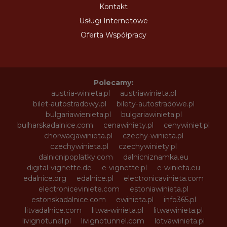
Kontakt
Usługi Internetowe
Oferta Współpracy
Polecamy:
austria-winieta.pl
austriawinieta.pl
bilet-autostradowy.pl
bilety-autostradowe.pl
bulgariawienieta.pl
bulgariawinieta.pl
bulharskadalnice.com
cenawiniety.pl
cenywiniet.pl
chorwacjawinieta.pl
czechy-winieta.pl
czechywinieta.pl
czechywiniety.pl
dalnicnipoplatky.com
dalnicniznamka.eu
digital-vignette.de
e-vignette.pl
e-winieta.eu
edalnice.org
edalnice.pl
electronicavinieta.com
electroniceviniete.com
estoniawinieta.pl
estonskadalnice.com
ewinieta.pl
info365.pl
litvadalnice.com
litwa-winieta.pl
litwawinieta.pl
livignotunel.pl
livignotunnel.com
lotvawinieta.pl