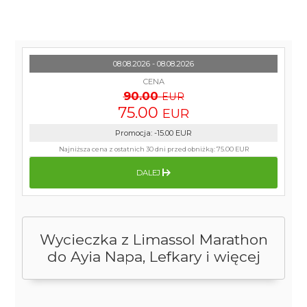
08.08.2026 - 08.08.2026
CENA
90.00
EUR
75.00
EUR
Promocja
:
-15.00
EUR
Najniższa cena z ostatnich 30 dni przed obniżką:
75.00 EUR
DALEJ
Wycieczka z Limassol Marathon
do Ayia Napa, Lefkary i więcej