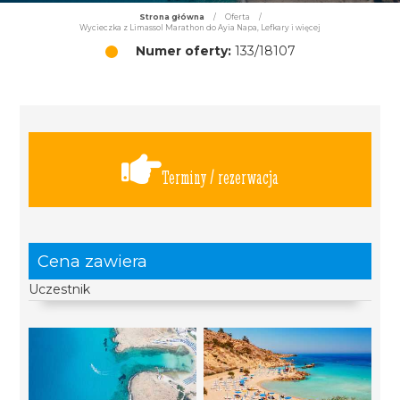
Strona główna
/
Oferta
/
Wycieczka z Limassol Marathon do Ayia Napa, Lefkary i więcej
Numer oferty:
133/18107
Terminy / rezerwacja
Cena zawiera
Uczestnik