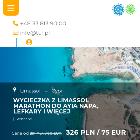
+48 33 813 90 00
info@tu1.pl
Limassol
→
Cypr
WYCIECZKA Z LIMASSOL
MARATHON DO AYIA NAPA,
LEFKARY I WIĘCEJ
Polecane
326 PLN / 75 EUR
Cena od
391 PLN / 90 EUR