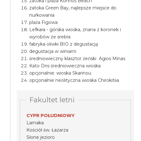
zatoka i plaża Konnos Beach
zatoka Green Bay, najlepsze miejsce do
nurkowania
plaża Figowa
Lefkara - górska wioska, znana z koronek i
wyrobów ze srebra
fabryka oliwki BIO z degustacją
degustacja w winiarni
średniowieczny klasztor żeński Agios Minas
Kato Dris średniowieczna wioska
opcjonalnie: wioska Skarinou
opcjonalnie neolityczna wioska Chirokitiia
Fakultet letni
CYPR POŁUDNIOWY
Larnaka
Kościół św. Łazarza
Słone jezioro