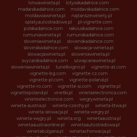
lotwawinieta.pl
lotysskadalnice.com
madarskadalnice.com
moldavskadalnice.com
moldawiawinieta.pl
najtanszewiniety.pl
oplatyautostradowe.pl
pl-vignette.com
polskadalnice.com
rakouskadalnice.com
rumuniawinieta.pl
rumunskadalnice.com
sloveniawinieta.pl
slovenskadalnice.com
slovinskadalnice.com
slowacja-winieta.pl
slowacjawinieta.pl
sloweniawinieta.pl
svycarskadalnice.com
szwajcariawinieta.pl
słoweniawinieta.pl
tunellivigno.pl
vignette-at.com
vignette-bg.com
vignette-cz.com
vignette-pl.com
vignette-poland.pl
vignette-ro.com
vignette-si.com
vignette.pl
vignettepoland.pl
vinetki.pl
vinietaelectronica.com
vinieteelectronice.com
wegrywinieta.pl
winieta-austria.pl
winieta-czechy.pl
winieta-litwa.pl
winieta-słowacja.pl
winieta-wegry.pl
winieta-węgry.pl
winieta.org
winietaaustria.pl
winietaaustriaonline.pl
winietaautostradowa.pl
winietabulgaria.pl
winietachorwacja.pl