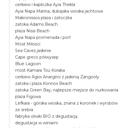
cerkiew i kapliczka Ayia Thekla
Ayia Napa Marina, dubajska wioska jachtowa
Makronissos plaża i zatoczka
zatoka Adams Beach
plaża Nissi Beach
Ayia Napa promenada i port
Most Miłości
Sea Caves jaskinie
Cape greco półwysep
Blue Lagoon
most Kamara Tou Koraka
cerkiew Agioi Anargiroi z jaskinią Zangooly
zatoka i plaża Konnos Beach
zatoka Green Bay, najlepsze miejsce do nurkowania
plaża Figowa
Lefkara - górska wioska, znana z koronek i wyrobów
ze srebra
fabryka oliwki BIO z degustacją
degustacja w winiarni