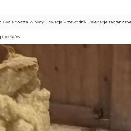
t
Twoja poczta
Winiety
Słowacja
Przewodnik
Delegacje zagraniczn
g obiektów