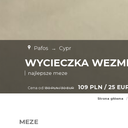
Pafos
→
Cypr
WYCIECZKA WEZMĘ
najlepsze meze
109 PLN / 25 EU
Cena od
130 PLN / 30 EUR
Strona główna
/
MEZE