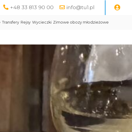
+48 33 813 90 00
info@tu1.pl
e
Transfery
Rejsy
Wycieczki
Zimowe obozy młodzieżowe